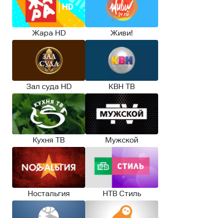
Жара HD
Живи!
Зал суда HD
КВН ТВ
Кухня ТВ
Мужской
Ностальгия
НТВ Стиль