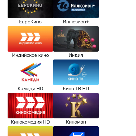
ЕвроКино
Иллюзион+
Индийское кино
Индия
Камеди HD
Кино ТВ HD
Кинокомедия HD
Киноман