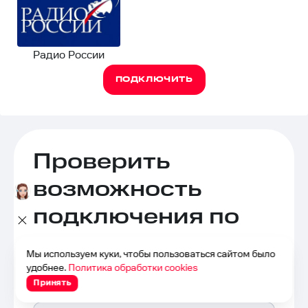
Радио России
ПОДКЛЮЧИТЬ
Проверить
возможность
подключения по
адресу
Мы используем куки, чтобы пользоваться сайтом было
удобнее.
Политика обработки cookies
Принять
Вы в Белоярском