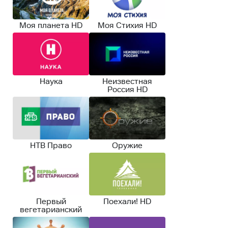
Моя планета HD
Моя Стихия HD
Наука
Неизвестная
Россия HD
НТВ Право
Оружие
Первый
Поехали! HD
вегетарианский