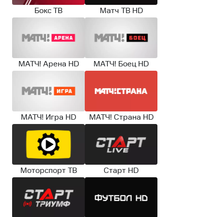
Бокс ТВ
Матч ТВ HD
МАТЧ! Арена HD
МАТЧ! Боец HD
МАТЧ! Игра HD
МАТЧ! Страна HD
Моторспорт ТВ
Старт HD