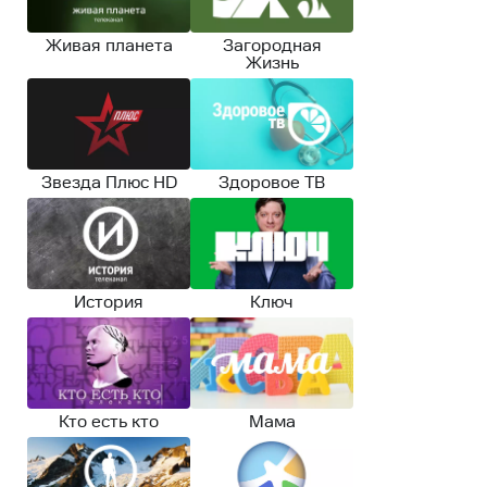
Живая планета
Загородная
Жизнь
Звезда Плюс HD
Здоровое ТВ
История
Ключ
Кто есть кто
Мама