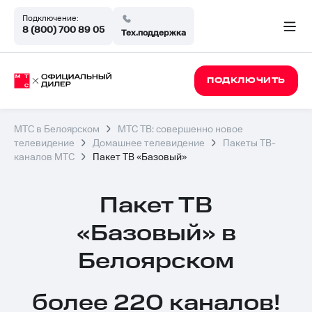
Подключение:
8 (800) 700 89 05
Тех.поддержка
ПОДКЛЮЧИТЬ
МТС в Белоярском
МТС ТВ: совершенно новое
телевидение
Домашнее телевидение
Пакеты ТВ-
каналов МТС
Пакет ТВ «Базовый»
Пакет ТВ
«Базовый» в
Белоярском
более 220 каналов!