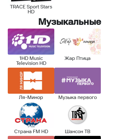
TRACE Sport Stars
HD
Музыкальные
1HD Music
Жар Птица
Television HD
Ля-Минор
Музыка первого
Страна FM HD
Шансон ТВ