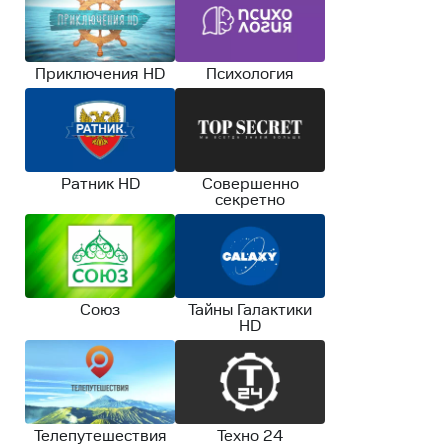
Приключения HD
Психология
Ратник HD
Совершенно
секретно
Союз
Тайны Галактики
HD
Телепутешествия
Техно 24