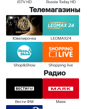
JSTV HD
Russia Today HD
Телемагазины
Ювелирочка
LEOMAX24
Shop&Show
Shopping live
Радио
Вести ФМ
Маяк