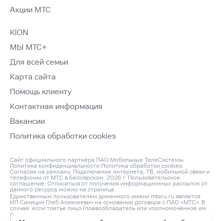
Акции МТС
KION
МЫ МТС+
Для всей семьи
Карта сайта
Помощь клиенту
Контактная информация
Вакансии
Политика обработки cookies
Сайт официального партнёра ПАО Мобильные ТелеСистемы.
Политика конфиденциальности
Политика обработки cookies
.
Согласие на рекламу
. Подключение интернета, ТВ, мобильной связи и
телефонии от МТС в Белоярском. 2026 г.
Пользовательское
соглашение
. Отписаться от получения информационных рассылок от
данного ресурса можно на
странице
.
Единственным пользователем доменного имени mtsru.ru является
ИП Синицин Глеб Алексеевич на основании договора с ПАО «МТС». В
случае, если третье лицо (правообладатель или уполномоченное им
лицо) считает, что его права на объект интеллектуальной
собственности нарушаются, он может направить претензию