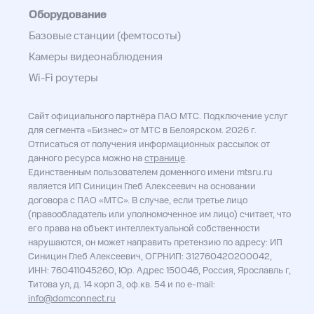
Оборудование
Базовые станции (фемтосоты)
Камеры видеонаблюдения
Wi-Fi роутеры
Сайт официального партнёра ПАО МТС. Подключение услуг
для сегмента «Бизнес» от МТС в Белоярском. 2026 г.
Отписаться от получения информационных рассылок от
данного ресурса можно на
странице
.
Единственным пользователем доменного имени mtsru.ru
является ИП Синицин Глеб Алексеевич на основании
договора с ПАО «МТС». В случае, если третье лицо
(правообладатель или уполномоченное им лицо) считает, что
его права на объект интеллектуальной собственности
нарушаются, он может направить претензию по адресу: ИП
Синицин Глеб Алексеевич, ОГРНИП: 312760420200042,
ИНН: 760411045260, Юр. Адрес 150046, Россия, Ярославль г,
Титова ул, д. 14 корп 3, оф.кв. 54 и по e-mail:
info@domconnect.ru