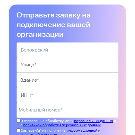
Отправьте заявку на
подключение вашей
организации
Я согласен на обработку моих
персональных данных
и
с
политикой обработки персональных данных
Согласен(а) на получение
информационной и
рекламной рассылки