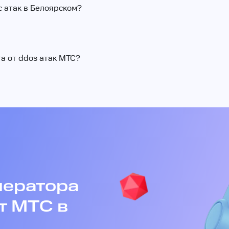
с атак в Белоярском?
а от ddos атак МТС?
ператора
т МТС в