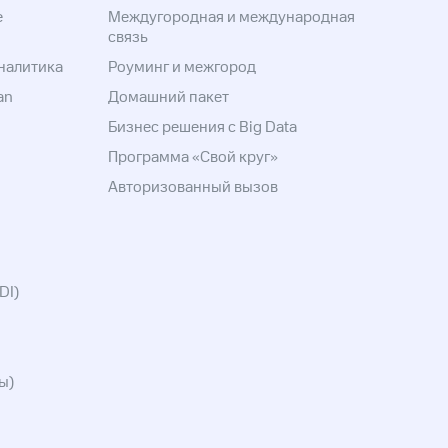
е
Междугородная и международная
связь
налитика
Роуминг и межгород
an
Домашний пакет
Бизнес решения с Big Data
Программа «Свой круг»
Авторизованный вызов
DI)
ы)