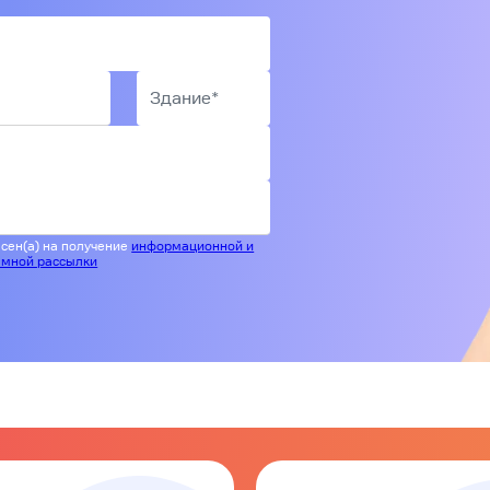
сен(а) на получение
информационной и
амной рассылки