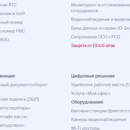
ная АТС
Мониторинг и отслеживани
сотрудников
фонии и VoIP
Видеонаблюдение и видеоа
ьный номер
Базы данных и сервис ID-Sc
й номер FMC
Сопряжение ОСО с РСО
-800
Защита от DDoS-атак
изация
Цифровые решения
нный документооборот
Удалённое рабочее место (V
Услуга «Мой офис»
ная подпись (ЭЦП)
Оборудование
Автосекретарь»
Базовые станции (фемтосот
Онлайн касса»
Камеры видеонаблюдения
Автодозвон»
Wi-Fi роутеры