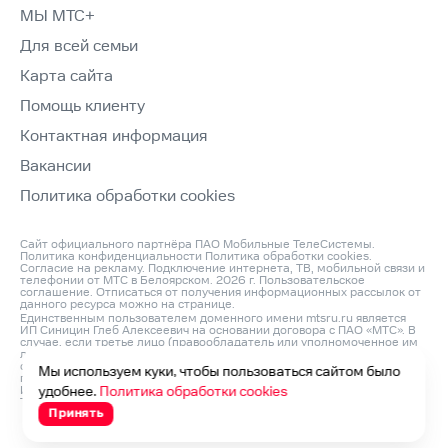
МЫ МТС+
Для всей семьи
Карта сайта
Помощь клиенту
Контактная информация
Вакансии
Политика обработки cookies
Сайт официального партнёра ПАО Мобильные ТелеСистемы.
Политика конфиденциальности
Политика обработки cookies
.
Согласие на рекламу
. Подключение интернета, ТВ, мобильной связи и
телефонии от МТС в Белоярском. 2026 г.
Пользовательское
соглашение
. Отписаться от получения информационных рассылок от
данного ресурса можно на
странице
.
Единственным пользователем доменного имени mtsru.ru является
ИП Синицин Глеб Алексеевич на основании договора с ПАО «МТС». В
случае, если третье лицо (правообладатель или уполномоченное им
лицо) считает, что его права на объект интеллектуальной
собственности нарушаются, он может направить претензию
Мы используем куки, чтобы пользоваться сайтом было
по адресу: ИП Синицин Глеб Алексеевич, ОГРНИП: 312760420200042,
ИНН: 760411045260, Юр. Адрес 150046, Россия, Ярославль г,
удобнее.
Политика обработки cookies
Титова ул, д. 14 корп 3, оф.кв. 54 и по e‑mail:
info@domconnect.ru
Принять