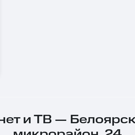
ет и ТВ — Белоярск
микрорайон, 24