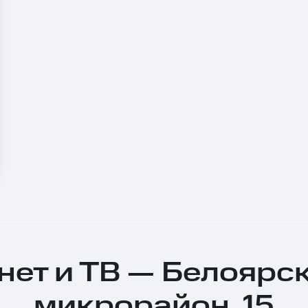
ет и ТВ — Белоярск
микрорайон, 15